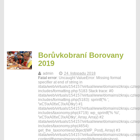
Borůvkobraní Borovany
2019
admin
24. listopadu 2018
Fatal error
: Uncaught ValueError: Missing format
specifier at end of string in
/data/web/virtuals/154157/virtual/www/domains/zkraju.cz/wp
includes/formatting.php:5183 Stack trace: #0
/data/web/virtuals/154157/virtual/www/domains/zkraju.cz/wp
includes/formatting.php(5183): sprintf('% ',
'\xC5\xA0t\xC3\xADtky') #1
/data/web/virtuals/154157/virtual/www/domains/zkraju.cz/wp
includes/taxonomy.php(4719): wp_sprintf('% %l',
'\xC5\xA0t\xC3\xADtky', Array, Array) #2
/data/web/virtuals/154157/virtual/www/domains/zkraju.cz/wp
includes/taxonomy.php(4654):
get_the_taxonomies(Object(WP_Post), Array) #3
/data/web/virtuals/154157/virtual/www/domains/zkraju.cz/wp
content/themes/mesocolumn/lib/templates/post-