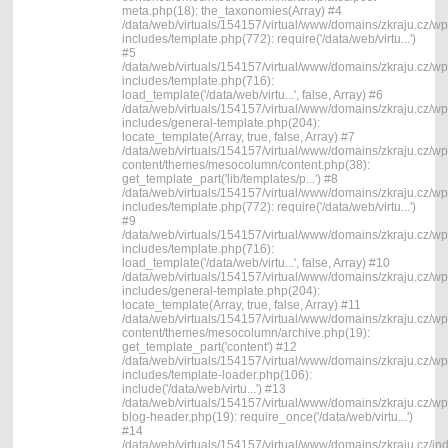
meta.php(18): the_taxonomies(Array) #4
/data/web/virtuals/154157/virtual/www/domains/zkraju.cz/wp
includes/template.php(772): require('/data/web/virtu...')
#5
/data/web/virtuals/154157/virtual/www/domains/zkraju.cz/wp
includes/template.php(716):
load_template('/data/web/virtu...', false, Array) #6
/data/web/virtuals/154157/virtual/www/domains/zkraju.cz/wp
includes/general-template.php(204):
locate_template(Array, true, false, Array) #7
/data/web/virtuals/154157/virtual/www/domains/zkraju.cz/wp
content/themes/mesocolumn/content.php(38):
get_template_part('lib/templates/p...') #8
/data/web/virtuals/154157/virtual/www/domains/zkraju.cz/wp
includes/template.php(772): require('/data/web/virtu...')
#9
/data/web/virtuals/154157/virtual/www/domains/zkraju.cz/wp
includes/template.php(716):
load_template('/data/web/virtu...', false, Array) #10
/data/web/virtuals/154157/virtual/www/domains/zkraju.cz/wp
includes/general-template.php(204):
locate_template(Array, true, false, Array) #11
/data/web/virtuals/154157/virtual/www/domains/zkraju.cz/wp
content/themes/mesocolumn/archive.php(19):
get_template_part('content') #12
/data/web/virtuals/154157/virtual/www/domains/zkraju.cz/wp
includes/template-loader.php(106):
include('/data/web/virtu...') #13
/data/web/virtuals/154157/virtual/www/domains/zkraju.cz/wp
blog-header.php(19): require_once('/data/web/virtu...')
#14
/data/web/virtuals/154157/virtual/www/domains/zkraju.cz/in