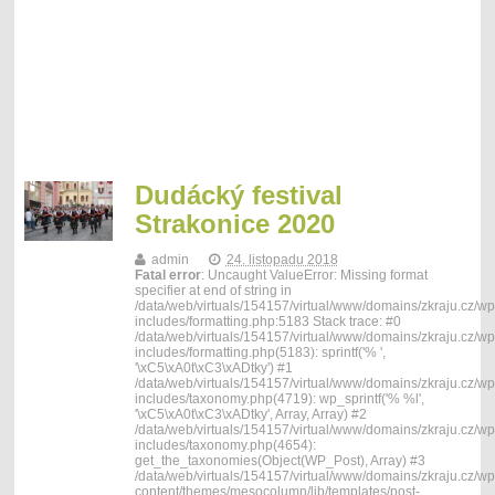
Dudácký festival
Strakonice 2020
admin
24. listopadu 2018
Fatal error
: Uncaught ValueError: Missing format
specifier at end of string in
/data/web/virtuals/154157/virtual/www/domains/zkraju.cz/wp
includes/formatting.php:5183 Stack trace: #0
/data/web/virtuals/154157/virtual/www/domains/zkraju.cz/wp
includes/formatting.php(5183): sprintf('% ',
'\xC5\xA0t\xC3\xADtky') #1
/data/web/virtuals/154157/virtual/www/domains/zkraju.cz/wp
includes/taxonomy.php(4719): wp_sprintf('% %l',
'\xC5\xA0t\xC3\xADtky', Array, Array) #2
/data/web/virtuals/154157/virtual/www/domains/zkraju.cz/wp
includes/taxonomy.php(4654):
get_the_taxonomies(Object(WP_Post), Array) #3
/data/web/virtuals/154157/virtual/www/domains/zkraju.cz/wp
content/themes/mesocolumn/lib/templates/post-