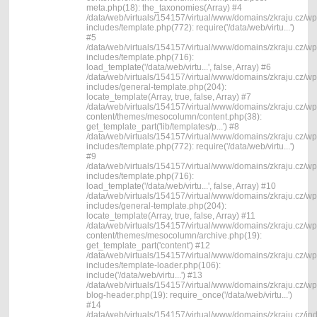
meta.php(18): the_taxonomies(Array) #4
/data/web/virtuals/154157/virtual/www/domains/zkraju.cz/wp
includes/template.php(772): require('/data/web/virtu...')
#5
/data/web/virtuals/154157/virtual/www/domains/zkraju.cz/wp
includes/template.php(716):
load_template('/data/web/virtu...', false, Array) #6
/data/web/virtuals/154157/virtual/www/domains/zkraju.cz/wp
includes/general-template.php(204):
locate_template(Array, true, false, Array) #7
/data/web/virtuals/154157/virtual/www/domains/zkraju.cz/wp
content/themes/mesocolumn/content.php(38):
get_template_part('lib/templates/p...') #8
/data/web/virtuals/154157/virtual/www/domains/zkraju.cz/wp
includes/template.php(772): require('/data/web/virtu...')
#9
/data/web/virtuals/154157/virtual/www/domains/zkraju.cz/wp
includes/template.php(716):
load_template('/data/web/virtu...', false, Array) #10
/data/web/virtuals/154157/virtual/www/domains/zkraju.cz/wp
includes/general-template.php(204):
locate_template(Array, true, false, Array) #11
/data/web/virtuals/154157/virtual/www/domains/zkraju.cz/wp
content/themes/mesocolumn/archive.php(19):
get_template_part('content') #12
/data/web/virtuals/154157/virtual/www/domains/zkraju.cz/wp
includes/template-loader.php(106):
include('/data/web/virtu...') #13
/data/web/virtuals/154157/virtual/www/domains/zkraju.cz/wp
blog-header.php(19): require_once('/data/web/virtu...')
#14
/data/web/virtuals/154157/virtual/www/domains/zkraju.cz/in