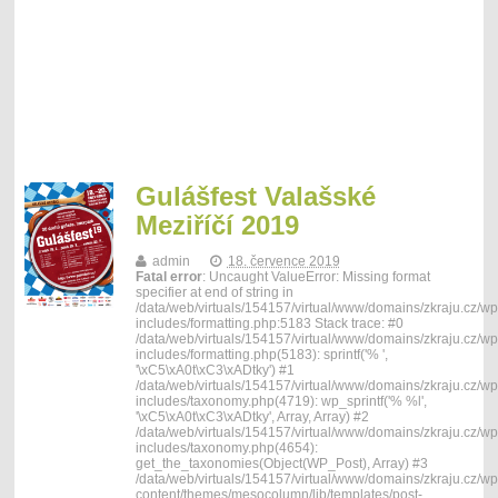
Gulášfest Valašské
Meziříčí 2019
admin
18. července 2019
Fatal error
: Uncaught ValueError: Missing format
specifier at end of string in
/data/web/virtuals/154157/virtual/www/domains/zkraju.cz/wp
includes/formatting.php:5183 Stack trace: #0
/data/web/virtuals/154157/virtual/www/domains/zkraju.cz/wp
includes/formatting.php(5183): sprintf('% ',
'\xC5\xA0t\xC3\xADtky') #1
/data/web/virtuals/154157/virtual/www/domains/zkraju.cz/wp
includes/taxonomy.php(4719): wp_sprintf('% %l',
'\xC5\xA0t\xC3\xADtky', Array, Array) #2
/data/web/virtuals/154157/virtual/www/domains/zkraju.cz/wp
includes/taxonomy.php(4654):
get_the_taxonomies(Object(WP_Post), Array) #3
/data/web/virtuals/154157/virtual/www/domains/zkraju.cz/wp
content/themes/mesocolumn/lib/templates/post-