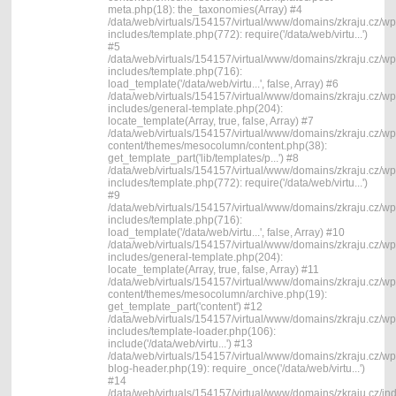
meta.php(18): the_taxonomies(Array) #4
/data/web/virtuals/154157/virtual/www/domains/zkraju.cz/wp
includes/template.php(772): require('/data/web/virtu...')
#5
/data/web/virtuals/154157/virtual/www/domains/zkraju.cz/wp
includes/template.php(716):
load_template('/data/web/virtu...', false, Array) #6
/data/web/virtuals/154157/virtual/www/domains/zkraju.cz/wp
includes/general-template.php(204):
locate_template(Array, true, false, Array) #7
/data/web/virtuals/154157/virtual/www/domains/zkraju.cz/wp
content/themes/mesocolumn/content.php(38):
get_template_part('lib/templates/p...') #8
/data/web/virtuals/154157/virtual/www/domains/zkraju.cz/wp
includes/template.php(772): require('/data/web/virtu...')
#9
/data/web/virtuals/154157/virtual/www/domains/zkraju.cz/wp
includes/template.php(716):
load_template('/data/web/virtu...', false, Array) #10
/data/web/virtuals/154157/virtual/www/domains/zkraju.cz/wp
includes/general-template.php(204):
locate_template(Array, true, false, Array) #11
/data/web/virtuals/154157/virtual/www/domains/zkraju.cz/wp
content/themes/mesocolumn/archive.php(19):
get_template_part('content') #12
/data/web/virtuals/154157/virtual/www/domains/zkraju.cz/wp
includes/template-loader.php(106):
include('/data/web/virtu...') #13
/data/web/virtuals/154157/virtual/www/domains/zkraju.cz/wp
blog-header.php(19): require_once('/data/web/virtu...')
#14
/data/web/virtuals/154157/virtual/www/domains/zkraju.cz/in