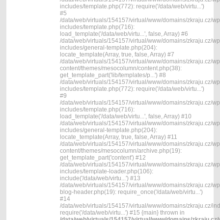
includes/template.php(772): require('/data/web/virtu...')
#5
/data/web/virtuals/154157/virtual/www/domains/zkraju.cz/wp
includes/template.php(716):
load_template('/data/web/virtu...', false, Array) #6
/data/web/virtuals/154157/virtual/www/domains/zkraju.cz/wp
includes/general-template.php(204):
locate_template(Array, true, false, Array) #7
/data/web/virtuals/154157/virtual/www/domains/zkraju.cz/wp
content/themes/mesocolumn/content.php(38):
get_template_part('lib/templates/p...') #8
/data/web/virtuals/154157/virtual/www/domains/zkraju.cz/wp
includes/template.php(772): require('/data/web/virtu...')
#9
/data/web/virtuals/154157/virtual/www/domains/zkraju.cz/wp
includes/template.php(716):
load_template('/data/web/virtu...', false, Array) #10
/data/web/virtuals/154157/virtual/www/domains/zkraju.cz/wp
includes/general-template.php(204):
locate_template(Array, true, false, Array) #11
/data/web/virtuals/154157/virtual/www/domains/zkraju.cz/wp
content/themes/mesocolumn/archive.php(19):
get_template_part('content') #12
/data/web/virtuals/154157/virtual/www/domains/zkraju.cz/wp
includes/template-loader.php(106):
include('/data/web/virtu...') #13
/data/web/virtuals/154157/virtual/www/domains/zkraju.cz/wp
blog-header.php(19): require_once('/data/web/virtu...')
#14
/data/web/virtuals/154157/virtual/www/domains/zkraju.cz/in
require('/data/web/virtu...') #15 {main} thrown in
/data/web/virtuals/154157/virtual/www/domains/zkraju.cz/