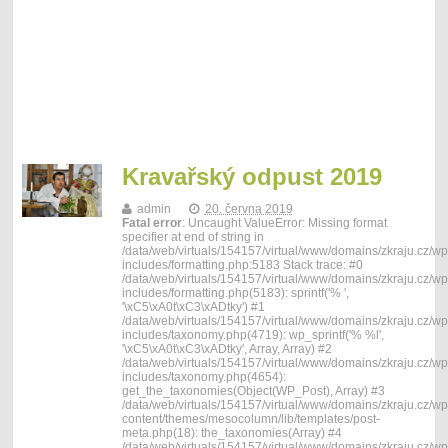
Kravařský odpust 2019
admin
20. června 2019
Fatal error
: Uncaught ValueError: Missing format
specifier at end of string in
/data/web/virtuals/154157/virtual/www/domains/zkraju.cz/wp
includes/formatting.php:5183 Stack trace: #0
/data/web/virtuals/154157/virtual/www/domains/zkraju.cz/wp
includes/formatting.php(5183): sprintf('% ',
'\xC5\xA0t\xC3\xADtky') #1
/data/web/virtuals/154157/virtual/www/domains/zkraju.cz/wp
includes/taxonomy.php(4719): wp_sprintf('% %l',
'\xC5\xA0t\xC3\xADtky', Array, Array) #2
/data/web/virtuals/154157/virtual/www/domains/zkraju.cz/wp
includes/taxonomy.php(4654):
get_the_taxonomies(Object(WP_Post), Array) #3
/data/web/virtuals/154157/virtual/www/domains/zkraju.cz/wp
content/themes/mesocolumn/lib/templates/post-
meta.php(18): the_taxonomies(Array) #4
/data/web/virtuals/154157/virtual/www/domains/zkraju.cz/wp