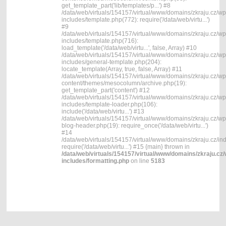
get_template_part('lib/templates/p...') #8
/data/web/virtuals/154157/virtual/www/domains/zkraju.cz/wp
includes/template.php(772): require('/data/web/virtu...')
#9
/data/web/virtuals/154157/virtual/www/domains/zkraju.cz/wp
includes/template.php(716):
load_template('/data/web/virtu...', false, Array) #10
/data/web/virtuals/154157/virtual/www/domains/zkraju.cz/wp
includes/general-template.php(204):
locate_template(Array, true, false, Array) #11
/data/web/virtuals/154157/virtual/www/domains/zkraju.cz/wp
content/themes/mesocolumn/archive.php(19):
get_template_part('content') #12
/data/web/virtuals/154157/virtual/www/domains/zkraju.cz/wp
includes/template-loader.php(106):
include('/data/web/virtu...') #13
/data/web/virtuals/154157/virtual/www/domains/zkraju.cz/wp
blog-header.php(19): require_once('/data/web/virtu...')
#14
/data/web/virtuals/154157/virtual/www/domains/zkraju.cz/in
require('/data/web/virtu...') #15 {main} thrown in
/data/web/virtuals/154157/virtual/www/domains/zkraju.cz/
includes/formatting.php
on line
5183