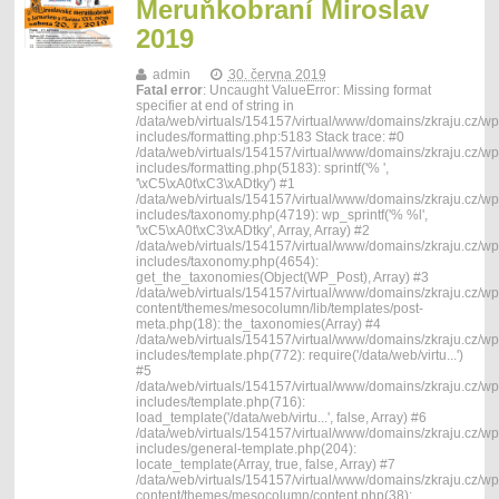
Meruňkobraní Miroslav
2019
admin
30. června 2019
Fatal error
: Uncaught ValueError: Missing format
specifier at end of string in
/data/web/virtuals/154157/virtual/www/domains/zkraju.cz/wp
includes/formatting.php:5183 Stack trace: #0
/data/web/virtuals/154157/virtual/www/domains/zkraju.cz/wp
includes/formatting.php(5183): sprintf('% ',
'\xC5\xA0t\xC3\xADtky') #1
/data/web/virtuals/154157/virtual/www/domains/zkraju.cz/wp
includes/taxonomy.php(4719): wp_sprintf('% %l',
'\xC5\xA0t\xC3\xADtky', Array, Array) #2
/data/web/virtuals/154157/virtual/www/domains/zkraju.cz/wp
includes/taxonomy.php(4654):
get_the_taxonomies(Object(WP_Post), Array) #3
/data/web/virtuals/154157/virtual/www/domains/zkraju.cz/wp
content/themes/mesocolumn/lib/templates/post-
meta.php(18): the_taxonomies(Array) #4
/data/web/virtuals/154157/virtual/www/domains/zkraju.cz/wp
includes/template.php(772): require('/data/web/virtu...')
#5
/data/web/virtuals/154157/virtual/www/domains/zkraju.cz/wp
includes/template.php(716):
load_template('/data/web/virtu...', false, Array) #6
/data/web/virtuals/154157/virtual/www/domains/zkraju.cz/wp
includes/general-template.php(204):
locate_template(Array, true, false, Array) #7
/data/web/virtuals/154157/virtual/www/domains/zkraju.cz/wp
content/themes/mesocolumn/content.php(38):