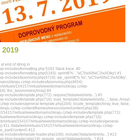
 2019
at end of string in
wp-includes/formatting.php:5183 Stack trace: #0
p-includes/formatting.php(5183): sprintf('% ', '\xC5\xA0t\xC3\xADtky') #1
wp-includes/taxonomy.php(4719): wp_sprintf('% %l', '\xC5\xA0t\xC3\xADtky',
omains/zkraju.cz/wp-includes/taxonomy.php(4654):
/virtuals/154157/virtual/www/domains/zkraju.cz/wp-
18): the_taxonomies(Array) #4
-includes/template.php(772): require('/data/web/virtu...') #5
-includes/template.php(716): load_template('/data/web/virtu...', false, Array)
z/wp-includes/general-template.php(204): locate_template(Array, true, false,
/zkraju.cz/wp-content/themes/mesocolumn/content.php(38):
uals/154157/virtual/www/domains/zkraju.cz/wp-includes/template.php(772):
/virtual/www/domains/zkraju.cz/wp-includes/template.php(716):
a/web/virtuals/154157/virtual/www/domains/zkraju.cz/wp-includes/general-
ray) #11 /data/web/virtuals/154157/virtual/www/domains/zkraju.cz/wp-
_part('content') #12
p-includes/template-loader.php(106): include('/data/web/virtu...') #13
p-blog-header.php(19): require_once('/data/web/virtu...') #14