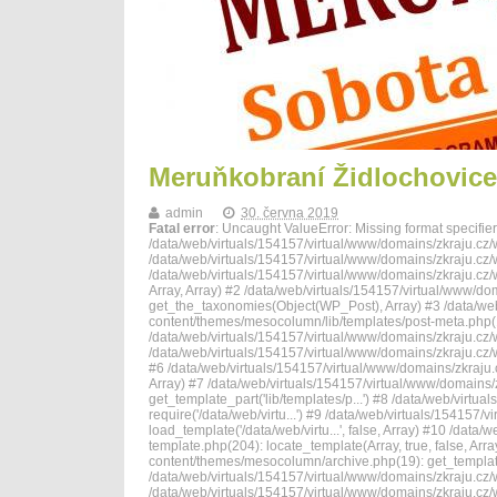
Meruňkobraní Židlochovice
admin
30. června 2019
Fatal error
: Uncaught ValueError: Missing format specifier 
/data/web/virtuals/154157/virtual/www/domains/zkraju.cz/
/data/web/virtuals/154157/virtual/www/domains/zkraju.cz/w
/data/web/virtuals/154157/virtual/www/domains/zkraju.cz/
Array, Array) #2 /data/web/virtuals/154157/virtual/www/d
get_the_taxonomies(Object(WP_Post), Array) #3 /data/web
content/themes/mesocolumn/lib/templates/post-meta.php(
/data/web/virtuals/154157/virtual/www/domains/zkraju.cz/wp
/data/web/virtuals/154157/virtual/www/domains/zkraju.cz/wp
#6 /data/web/virtuals/154157/virtual/www/domains/zkraju.c
Array) #7 /data/web/virtuals/154157/virtual/www/domains
get_template_part('lib/templates/p...') #8 /data/web/virt
require('/data/web/virtu...') #9 /data/web/virtuals/154157
load_template('/data/web/virtu...', false, Array) #10 /dat
template.php(204): locate_template(Array, true, false, Ar
content/themes/mesocolumn/archive.php(19): get_template
/data/web/virtuals/154157/virtual/www/domains/zkraju.cz/w
/data/web/virtuals/154157/virtual/www/domains/zkraju.cz/w