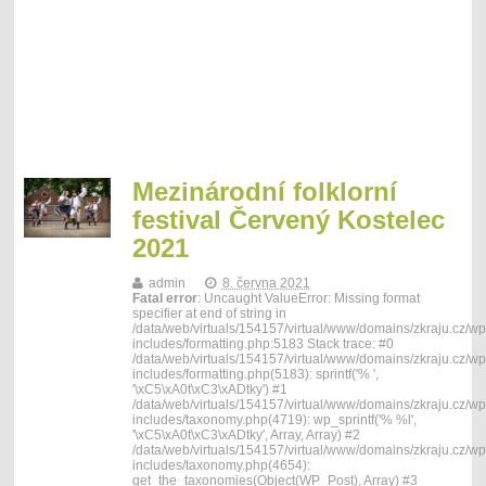
Mezinárodní folklorní
festival Červený Kostelec
2021
admin
8. června 2021
Fatal error
: Uncaught ValueError: Missing format
specifier at end of string in
/data/web/virtuals/154157/virtual/www/domains/zkraju.cz/wp
includes/formatting.php:5183 Stack trace: #0
/data/web/virtuals/154157/virtual/www/domains/zkraju.cz/wp
includes/formatting.php(5183): sprintf('% ',
'\xC5\xA0t\xC3\xADtky') #1
/data/web/virtuals/154157/virtual/www/domains/zkraju.cz/wp
includes/taxonomy.php(4719): wp_sprintf('% %l',
'\xC5\xA0t\xC3\xADtky', Array, Array) #2
/data/web/virtuals/154157/virtual/www/domains/zkraju.cz/wp
includes/taxonomy.php(4654):
get_the_taxonomies(Object(WP_Post), Array) #3