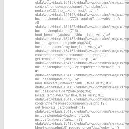
/data/web/virtuals/154157/virtual/www/domains/zkraju.cz/wp
content/themes/mesocolumn/lib/templates/post-
meta.php(18): the_taxonomies(Array) #4
/data/web/virtuals/154157/virtual/www/domains/zkraju.cz/wp
includes/template.php(772): require('/data/web/virtu...')
#5
/data/web/virtuals/154157/virtual/www/domains/zkraju.cz/wp
includes/template.php(716):
load_template('/data/web/virtu...', false, Array) #6
/data/web/virtuals/154157/virtual/www/domains/zkraju.cz/wp
includes/general-template.php(204):
locate_template(Array, true, false, Array) #7
/data/web/virtuals/154157/virtual/www/domains/zkraju.cz/wp
content/themes/mesocolumn/content.php(38):
get_template_part('lib/templates/p...') #8
/data/web/virtuals/154157/virtual/www/domains/zkraju.cz/wp
includes/template.php(772): require('/data/web/virtu...')
#9
/data/web/virtuals/154157/virtual/www/domains/zkraju.cz/wp
includes/template.php(716):
load_template('/data/web/virtu...', false, Array) #10
/data/web/virtuals/154157/virtual/www/domains/zkraju.cz/wp
includes/general-template.php(204):
locate_template(Array, true, false, Array) #11
/data/web/virtuals/154157/virtual/www/domains/zkraju.cz/wp
content/themes/mesocolumn/archive.php(19):
get_template_part('content') #12
/data/web/virtuals/154157/virtual/www/domains/zkraju.cz/wp
includes/template-loader.php(106):
include('/data/web/virtu...') #13
/data/web/virtuals/154157/virtual/www/domains/zkraju.cz/wp
blog-header.php(19): require_once('/data/web/virtu...')