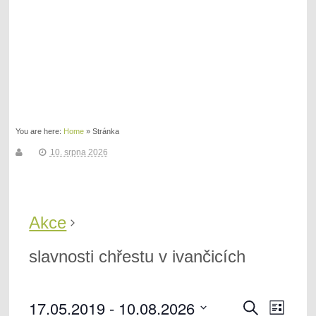
You are here:
Home
»
Stránka
10. srpna 2026
Akce
slavnosti chřestu v ivančicích
N
17.05.2019
 - 
10.08.2026
N
H
S