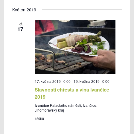
l
a
a
e
V
e
z
Květen 2019
v
v
d
y
n
a
i
i
a
b
t
m
PÁ
g
g
17
e
a
a
r
c
c
t
e
e
e
p
p
d
r
r
a
o
o
t
h
z
17. května 2019 | 0:00
-
19. května 2019 | 0:00
u
l
o
Slavnosti chřestu a vína Ivančice
m
e
2019
b
.
d
r
Ivančice
Palackého náměstí, Ivančice,
Jihomoravský kraj
á
a
150Kč
n
z
í
e