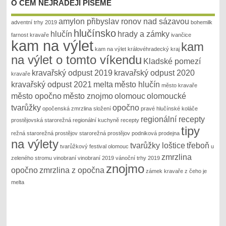
O ČEM NEJRADĚJI PÍŠEME
amylon přibyslav ronov nad sázavou
adventní trhy 2019
bohemilk
hlučínsko
hlučín
hrady a zámky
farnost kravaře
ivančice
kam na výlet
kam
kam na výlet královéhradecký kraj
na výlet o tomto víkendu
Kladské pomezí
kravařský odpust 2019
kravařský odpust 2020
kravaře
kravařský odpust 2021
melta
město hlučín
město kravaře
město opočno
město znojmo
olomouc
olomoucké
tvarůžky
opočno
opočenská zmrzlina složení
pravé hlučínské koláče
regionální recepty
prostějovská starorežná
regionální kuchyně recepty
tipy
režná
starorežná prostějov
starorežná prostějov podniková prodejna
na výlety
tvarůžky loštice
třeboň
tvarůžkový festival olomouc
u
zmrzlina
zeleného stromu
vinobraní
vinobraní 2019
vánoční trhy 2019
znojmo
opočno
zmrzlina z opočna
zámek kravaře
z čeho je
melta