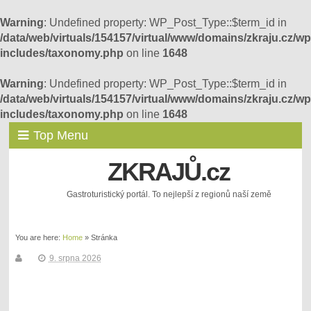
Warning
: Undefined property: WP_Post_Type::$term_id in
/data/web/virtuals/154157/virtual/www/domains/zkraju.cz/wp
includes/taxonomy.php
on line
1648
Warning
: Undefined property: WP_Post_Type::$term_id in
/data/web/virtuals/154157/virtual/www/domains/zkraju.cz/wp
includes/taxonomy.php
on line
1648
Top Menu
ZKRAJŮ.cz
Gastroturistický portál. To nejlepší z regionů naší země
You are here:
Home
»
Stránka
9. srpna 2026