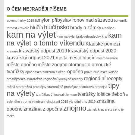
O ČEM NEJRADĚJI PÍŠEME
amylon přibyslav ronov nad sázavou
adventní trhy 2019
bohemilk
hlučínsko
hlučín
hrady a zámky
farnost kravaře
ivančice
kam na výlet
kam
kam na výlet královéhradecký kraj
na výlet o tomto víkendu
Kladské pomezí
kravařský odpust 2019
kravařský odpust 2020
kravaře
kravařský odpust 2021
melta
město hlučín
město kravaře
město opočno
město znojmo
olomouc
olomoucké
tvarůžky
opočno
opočenská zmrzlina složení
pravé hlučínské koláče
regionální recepty
prostějovská starorežná
regionální kuchyně recepty
tipy
režná
starorežná prostějov
starorežná prostějov podniková prodejna
na výlety
tvarůžky loštice
třeboň
tvarůžkový festival olomouc
u
zmrzlina
zeleného stromu
vinobraní
vinobraní 2019
vánoční trhy 2019
znojmo
opočno
zmrzlina z opočna
zámek kravaře
z čeho je
melta