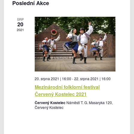
Poslední Akce
z
v
v
d
y
n
a
i
i
a
b
t
m
g
g
SRP
e
20
a
a
r
2021
c
c
t
e
e
e
p
p
d
r
r
a
o
o
t
h
z
u
20. srpna 2021 | 16:00
-
22. srpna 2021 | 16:00
l
o
m
Mezinárodní folklorní festival
e
b
.
Červený Kostelec 2021
d
r
Červený Kostelec
Náměstí T. G. Masaryka 120,
á
a
Červený Kostelec
n
z
í
e
a
n