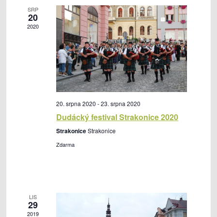
z
í
SRP
o
20
A
2020
b
k
r
c
a
e
z
e
n
í
20. srpna 2020
-
23. srpna 2020
A
Dudácký festival Strakonice 2020
k
Strakonice
Strakonice
c
Zdarma
e
LIS
29
2019