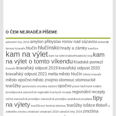
O ČEM NEJRADĚJI PÍŠEME
amylon přibyslav ronov nad sázavou
adventní trhy 2019
bohemilk
hlučínsko
hlučín
hrady a zámky
farnost kravaře
ivančice
kam na výlet
kam
kam na výlet královéhradecký kraj
na výlet o tomto víkendu
Kladské pomezí
kravařský odpust 2019
kravařský odpust 2020
kravaře
kravařský odpust 2021
melta
město hlučín
město kravaře
město opočno
město znojmo
olomouc
olomoucké
tvarůžky
opočno
opočenská zmrzlina složení
pravé hlučínské koláče
regionální recepty
prostějovská starorežná
regionální kuchyně recepty
tipy
režná
starorežná prostějov
starorežná prostějov podniková prodejna
na výlety
tvarůžky loštice
třeboň
tvarůžkový festival olomouc
u
zmrzlina
zeleného stromu
vinobraní
vinobraní 2019
vánoční trhy 2019