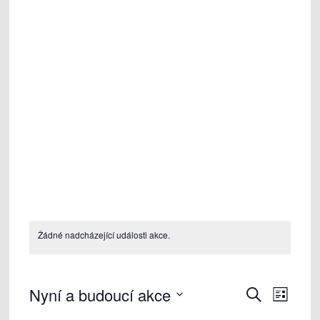
Žádné nadcházející události akce.
N
Nyní a budoucí akce
N
H
S
l
a
a
e
V
e