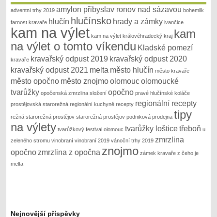
amylon přibyslav ronov nad sázavou
adventní trhy 2019
bohemilk
hlučínsko
hlučín
hrady a zámky
farnost kravaře
ivančice
kam na výlet
kam
kam na výlet královéhradecký kraj
na výlet o tomto víkendu
Kladské pomezí
kravařský odpust 2019
kravařský odpust 2020
kravaře
kravařský odpust 2021
melta
město hlučín
město kravaře
město opočno
město znojmo
olomouc
olomoucké
tvarůžky
opočno
opočenská zmrzlina složení
pravé hlučínské koláče
regionální recepty
prostějovská starorežná
regionální kuchyně recepty
tipy
režná
starorežná prostějov
starorežná prostějov podniková prodejna
na výlety
tvarůžky loštice
třeboň
tvarůžkový festival olomouc
u
zmrzlina
zeleného stromu
vinobraní
vinobraní 2019
vánoční trhy 2019
znojmo
opočno
zmrzlina z opočna
zámek kravaře
z čeho je
melta
Nejnovější příspěvky