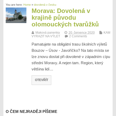
You are here:
Home
»
dovolená v česku
Morava: Dovolená v
krajině původu
olomouckých tvarůžků
Maková panenka
20. července 2020
KAM
VYRAZIT NA VÝLET
2 Comments
Pamatujete na obligátní trasu školních výletů
Bouzov – Úsov - Javoříčko? Na tato místa se
lze znovu dostat při dovolené v západním cípu
střední Moravy. A nejen tam. Region, který
většina lidí…
OTEVŘÍT
O ČEM NEJRADĚJI PÍŠEME