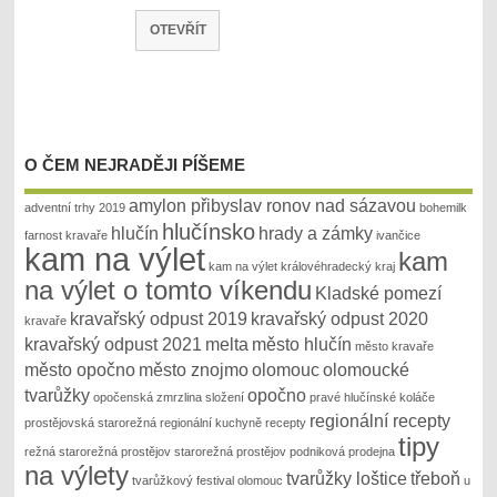
OTEVŘÍT
O ČEM NEJRADĚJI PÍŠEME
amylon přibyslav ronov nad sázavou
adventní trhy 2019
bohemilk
hlučínsko
hlučín
hrady a zámky
farnost kravaře
ivančice
kam na výlet
kam
kam na výlet královéhradecký kraj
na výlet o tomto víkendu
Kladské pomezí
kravařský odpust 2019
kravařský odpust 2020
kravaře
kravařský odpust 2021
melta
město hlučín
město kravaře
město opočno
město znojmo
olomouc
olomoucké
tvarůžky
opočno
opočenská zmrzlina složení
pravé hlučínské koláče
regionální recepty
prostějovská starorežná
regionální kuchyně recepty
tipy
režná
starorežná prostějov
starorežná prostějov podniková prodejna
na výlety
tvarůžky loštice
třeboň
tvarůžkový festival olomouc
u