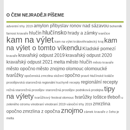
O ČEM NEJRADĚJI PÍŠEME
amylon přibyslav ronov nad sázavou
adventní trhy 2019
bohemilk
hlučínsko
hlučín
hrady a zámky
farnost kravaře
ivančice
kam na výlet
kam
kam na výlet královéhradecký kraj
na výlet o tomto víkendu
Kladské pomezí
kravařský odpust 2019
kravařský odpust 2020
kravaře
kravařský odpust 2021
melta
město hlučín
město kravaře
město opočno
město znojmo
olomouc
olomoucké
tvarůžky
opočno
opočenská zmrzlina složení
pravé hlučínské koláče
regionální recepty
prostějovská starorežná
regionální kuchyně recepty
tipy
režná
starorežná prostějov
starorežná prostějov podniková prodejna
na výlety
tvarůžky loštice
třeboň
tvarůžkový festival olomouc
u
zmrzlina
zeleného stromu
vinobraní
vinobraní 2019
vánoční trhy 2019
znojmo
opočno
zmrzlina z opočna
zámek kravaře
z čeho je
melta