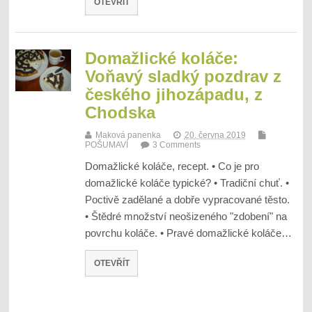
OTEVŘÍT
Domažlické koláče:
Voňavý sladký pozdrav z
českého jihozápadu, z
Chodska
Maková panenka
20. června 2019
POŠUMAVÍ
3 Comments
Domažlické koláče, recept. • Co je pro
domažlické koláče typické? • Tradiční chuť. •
Poctivě zadělané a dobře vypracované těsto.
• Štědré množství neošizeného "zdobení" na
povrchu koláče. • Pravé domažlické koláče…
OTEVŘÍT