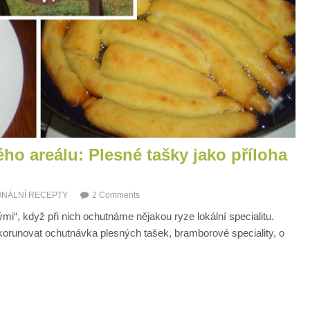
ého areálu: Plesné tašky jako příloha
ONÁLNÍ RECEPTY
2 Comments
mi“, když při nich ochutnáme nějakou ryze lokální specialitu.
korunovat ochutnávka plesných tašek, bramborové speciality, o