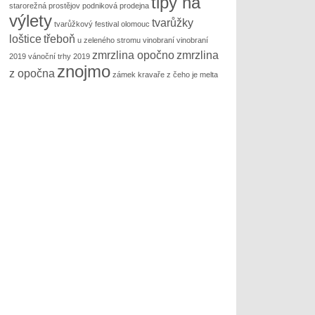
tipy na
starorežná prostějov podniková prodejna
výlety
tvarůžky
tvarůžkový festival olomouc
loštice
třeboň
u zeleného stromu
vinobraní
vinobraní
zmrzlina opočno
zmrzlina
2019
vánoční trhy 2019
znojmo
z opočna
zámek kravaře
z čeho je melta