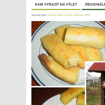
KAM VYRAZIT NA VÝLET
REGIONÁL
You are here:
Home
»
májové hodky hlohovec 2020