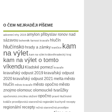
O ČEM NEJRADĚJI PÍŠEME
amylon přibyslav ronov nad
adventní trhy 2019
sázavou
hlučín
bohemilk
farnost kravaře
kam
hlučínsko
hrady a zámky
ivančice
na výlet
kam na výlet královéhradecký kraj
kam na výlet o tomto
víkendu
Kladské pomezí
kravaře
kravařský odpust 2019
kravařský odpust
2020
kravařský odpust 2021
melta
město
hlučín
město opočno
město
město kravaře
znojmo
olomouc
olomoucké tvarůžky
opočno
opočenská zmrzlina složení
pravé hlučínské
koláče
prostějovská starorežná
regionální kuchyně recepty
regionální recepty
režná
starorežná prostějov