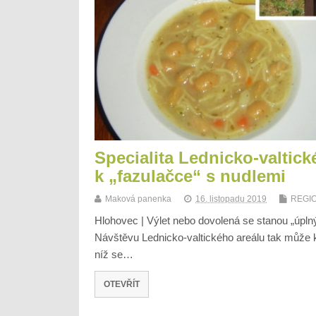
Specialita Lednicko-valtick
k „fazulačce“ s nudlemi
Maková panenka
16. listopadu 2019
REGI
Hlohovec | Výlet nebo dovolená se stanou „úplný
Návštěvu Lednicko-valtického areálu tak může 
níž se…
OTEVŘÍT