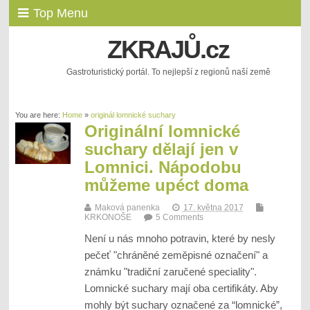
Top Menu
ZKRAJŮ.cz
Gastroturistický portál. To nejlepší z regionů naší země
You are here:
Home
»
originál lomnické suchary
Originální lomnické
suchary dělají jen v
Lomnici. Nápodobu
můžeme upéct doma
Maková panenka
17. května 2017
KRKONOŠE
5 Comments
Není u nás mnoho potravin, které by nesly
pečeť "chráněné zeměpisné označení" a
známku "tradiční zaručené speciality".
Lomnické suchary mají oba certifikáty. Aby
mohly být suchary označené za “lomnické”,