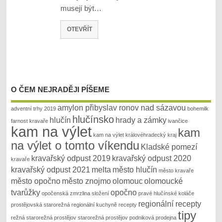
musejí být…
OTEVŘÍT
O ČEM NEJRADĚJI PÍŠEME
amylon přibyslav ronov nad sázavou
adventní trhy 2019
bohemilk
hlučínsko
hlučín
hrady a zámky
farnost kravaře
ivančice
kam na výlet
kam
kam na výlet královéhradecký kraj
na výlet o tomto víkendu
Kladské pomezí
kravařský odpust 2019
kravařský odpust 2020
kravaře
kravařský odpust 2021
melta
město hlučín
město kravaře
město opočno
město znojmo
olomouc
olomoucké
tvarůžky
opočno
opočenská zmrzlina složení
pravé hlučínské koláče
regionální recepty
prostějovská starorežná
regionální kuchyně recepty
tipy
režná
starorežná prostějov
starorežná prostějov podniková prodejna