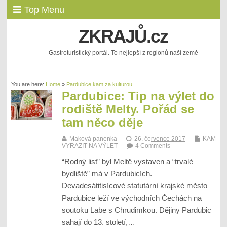
Top Menu
ZKRAJŮ.cz
Gastroturistický portál. To nejlepší z regionů naší země
You are here:
Home
»
Pardubice kam za kulturou
Pardubice: Tip na výlet do
rodiště Melty. Pořád se
tam něco děje
Maková panenka
26. července 2017
KAM
VYRAZIT NA VÝLET
4 Comments
“Rodný list” byl Meltě vystaven a “trvalé
bydliště” má v Pardubicích.
Devadesátitisícové statutární krajské město
Pardubice leží ve východních Čechách na
soutoku Labe s Chrudimkou. Dějiny Pardubic
sahají do 13. století,…