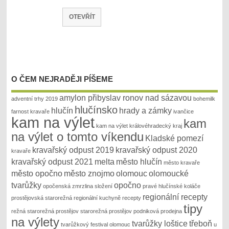
OTEVŘÍT
O ČEM NEJRADĚJI PÍŠEME
amylon přibyslav ronov nad sázavou
adventní trhy 2019
bohemilk
hlučínsko
hlučín
hrady a zámky
farnost kravaře
ivančice
kam na výlet
kam
kam na výlet královéhradecký kraj
na výlet o tomto víkendu
Kladské pomezí
kravařský odpust 2019
kravařský odpust 2020
kravaře
kravařský odpust 2021
melta
město hlučín
město kravaře
město opočno
město znojmo
olomouc
olomoucké
tvarůžky
opočno
opočenská zmrzlina složení
pravé hlučínské koláče
regionální recepty
prostějovská starorežná
regionální kuchyně recepty
tipy
režná
starorežná prostějov
starorežná prostějov podniková prodejna
na výlety
tvarůžky loštice
třeboň
tvarůžkový festival olomouc
u