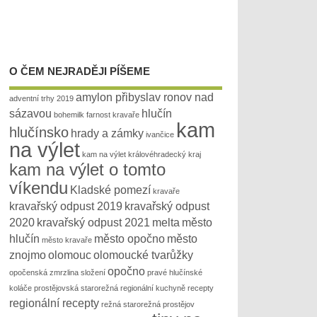
O ČEM NEJRADĚJI PÍŠEME
amylon přibyslav ronov nad
adventní trhy 2019
sázavou
hlučín
bohemilk
farnost kravaře
kam
hlučínsko
hrady a zámky
ivančice
na výlet
kam na výlet královéhradecký kraj
kam na výlet o tomto
víkendu
Kladské pomezí
kravaře
kravařský odpust 2019
kravařský odpust
2020
kravařský odpust 2021
melta
město
hlučín
město opočno
město
město kravaře
znojmo
olomouc
olomoucké tvarůžky
opočno
opočenská zmrzlina složení
pravé hlučínské
koláče
prostějovská starorežná
regionální kuchyně recepty
regionální recepty
režná
starorežná prostějov