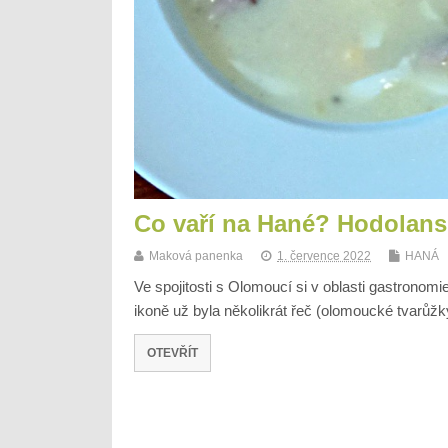
Co vaří na Hané? Hodolan
Maková panenka
1. července 2022
HANÁ
Ve spojitosti s Olomoucí si v oblasti gastrono
ikoně už byla několikrát řeč (olomoucké tvarů
OTEVŘÍT