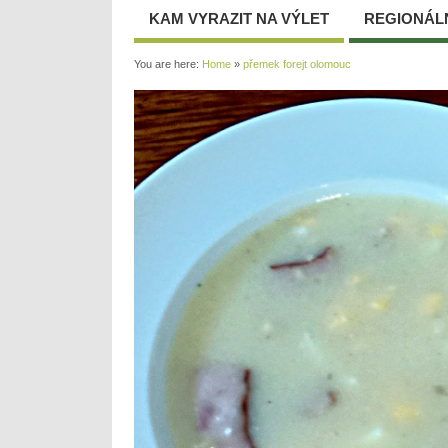
KAM VYRAZIT NA VÝLET
REGIONÁL
You are here:
Home
»
přemek forejt olomouc