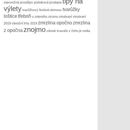
tipy na
starorežná prostějov podniková prodejna
výlety
tvarůžky
tvarůžkový festival olomouc
loštice
třeboň
u zeleného stromu
vinobraní
vinobraní
zmrzlina opočno
zmrzlina
2019
vánoční trhy 2019
znojmo
z opočna
zámek kravaře
z čeho je melta