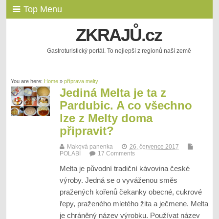
Top Menu
ZKRAJŮ.cz
Gastroturistický portál. To nejlepší z regionů naší země
You are here:
Home
»
příprava melty
Jediná Melta je ta z
Pardubic. A co všechno
lze z Melty doma
připravit?
Maková panenka
26. července 2017
POLABÍ
17 Comments
Melta je původní tradiční kávovina české
výroby. Jedná se o vyváženou směs
pražených kořenů čekanky obecné, cukrové
řepy, praženého mletého žita a ječmene. Melta
je chráněný název výrobku. Používat název