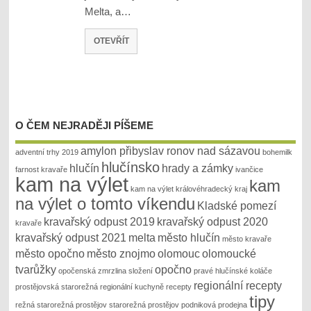
Melta, a…
OTEVŘÍT
O ČEM NEJRADĚJI PÍŠEME
amylon přibyslav ronov nad sázavou
adventní trhy 2019
bohemilk
hlučínsko
hlučín
hrady a zámky
farnost kravaře
ivančice
kam na výlet
kam
kam na výlet královéhradecký kraj
na výlet o tomto víkendu
Kladské pomezí
kravařský odpust 2019
kravařský odpust 2020
kravaře
kravařský odpust 2021
melta
město hlučín
město kravaře
město opočno
město znojmo
olomouc
olomoucké
tvarůžky
opočno
opočenská zmrzlina složení
pravé hlučínské koláče
regionální recepty
prostějovská starorežná
regionální kuchyně recepty
tipy
režná
starorežná prostějov
starorežná prostějov podniková prodejna