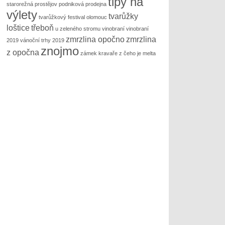
tipy na
starorežná prostějov podniková prodejna
výlety
tvarůžky
tvarůžkový festival olomouc
loštice
třeboň
u zeleného stromu
vinobraní
vinobraní
zmrzlina opočno
zmrzlina
2019
vánoční trhy 2019
znojmo
z opočna
zámek kravaře
z čeho je melta