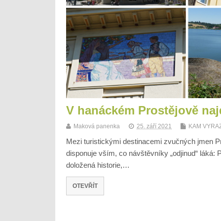
V hanáckém Prostějově najde
Maková panenka
25. září 2021
KAM VYRAZ
Mezi turistickými destinacemi zvučných jmen Pro
disponuje vším, co návštěvníky „odjinud“ láká:
doložená historie,…
OTEVŘÍT