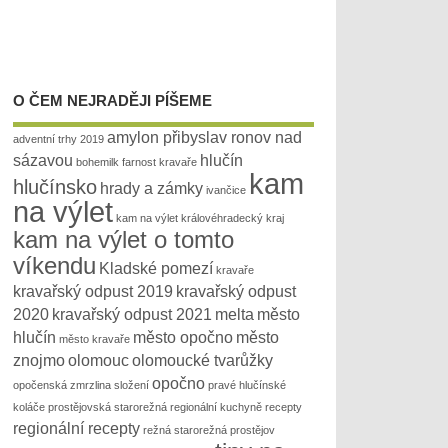
O ČEM NEJRADĚJI PÍŠEME
amylon přibyslav ronov nad
adventní trhy 2019
sázavou
hlučín
bohemilk
farnost kravaře
kam
hlučínsko
hrady a zámky
ivančice
na výlet
kam na výlet královéhradecký kraj
kam na výlet o tomto
víkendu
Kladské pomezí
kravaře
kravařský odpust 2019
kravařský odpust
2020
kravařský odpust 2021
melta
město
hlučín
město opočno
město
město kravaře
znojmo
olomouc
olomoucké tvarůžky
opočno
opočenská zmrzlina složení
pravé hlučínské
koláče
prostějovská starorežná
regionální kuchyně recepty
regionální recepty
režná
starorežná prostějov