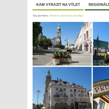
KAM VYRAZIT NA VÝLET
REGIONÁL
You are here:
Home
»
u ječmínka prostějov