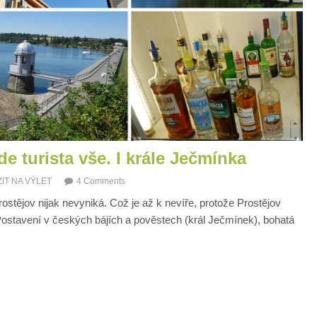
 turista vše. I krále Ječmínka
IT NA VÝLET
4 Comments
stějov nijak nevyniká. Což je až k nevíře, protože Prostějov
 Postavení v českých bájích a pověstech (král Ječmínek), bohatá