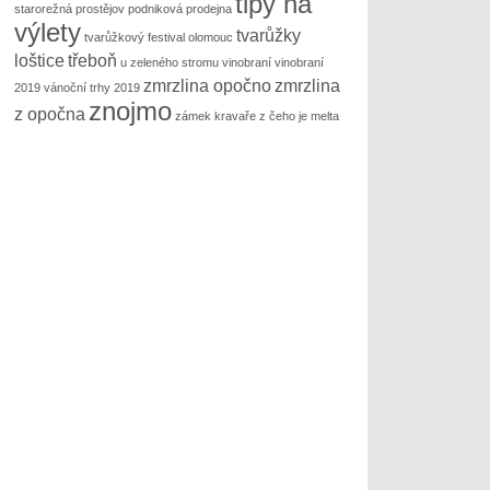
tipy na
starorežná prostějov podniková prodejna
výlety
tvarůžky
tvarůžkový festival olomouc
loštice
třeboň
u zeleného stromu
vinobraní
vinobraní
zmrzlina opočno
zmrzlina
2019
vánoční trhy 2019
znojmo
z opočna
zámek kravaře
z čeho je melta