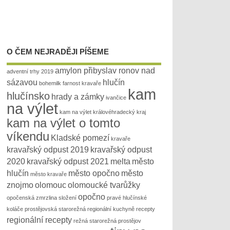
O ČEM NEJRADĚJI PÍŠEME
amylon přibyslav ronov nad
adventní trhy 2019
sázavou
hlučín
bohemilk
farnost kravaře
kam
hlučínsko
hrady a zámky
ivančice
na výlet
kam na výlet královéhradecký kraj
kam na výlet o tomto
víkendu
Kladské pomezí
kravaře
kravařský odpust 2019
kravařský odpust
2020
kravařský odpust 2021
melta
město
hlučín
město opočno
město
město kravaře
znojmo
olomouc
olomoucké tvarůžky
opočno
opočenská zmrzlina složení
pravé hlučínské
koláče
prostějovská starorežná
regionální kuchyně recepty
regionální recepty
režná
starorežná prostějov