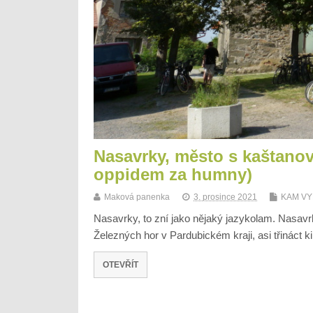
Nasavrky, město s kaštanov
oppidem za humny)
Maková panenka
3. prosince 2021
KAM VY
Nasavrky, to zní jako nějaký jazykolam. Nasav
Železných hor v Pardubickém kraji, asi třináct 
OTEVŘÍT