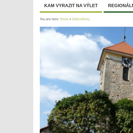
KAM VYRAZIT NA VÝLET
REGIONÁL
You are here:
Home
»
železnéhory