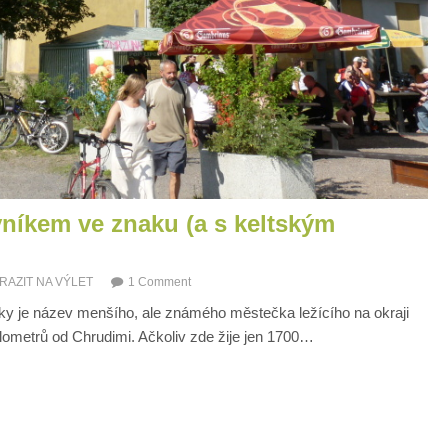
níkem ve znaku (a s keltským
RAZIT NA VÝLET
1 Comment
rky je název menšího, ale známého městečka ležícího na okraji
kilometrů od Chrudimi. Ačkoliv zde žije jen 1700…