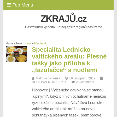
Top Menu
ZKRAJŮ.cz
Gastroturistický portál. To nejlepší z regionů naší země
You are here:
Home
»
břeclavsko
Specialita Lednicko-
valtického areálu: Plesné
tašky jako příloha k
„fazulačce“ s nudlemi
Maková panenka
16. listopadu 2019
REGIONÁLNÍ RECEPTY
2 Comments
Hlohovec | Výlet nebo dovolená se stanou
„úplnými“, když při nich ochutnáme nějakou
ryze lokální specialitu. Návštěvu Lednicko-
valtického areálu tak může korunovat
ochutnávka plesných tašek, bramborové