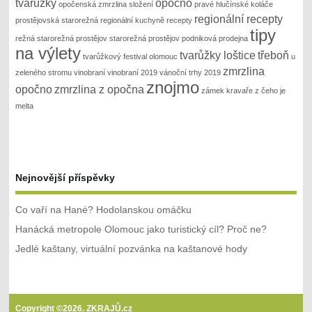
tvarůžky
opočno
opočenská zmrzlina složení
pravé hlučínské koláče
regionální recepty
prostějovská starorežná
regionální kuchyně recepty
tipy
režná
starorežná prostějov
starorežná prostějov podniková prodejna
na výlety
tvarůžky loštice
třeboň
tvarůžkový festival olomouc
u
zmrzlina
zeleného stromu
vinobraní
vinobraní 2019
vánoční trhy 2019
znojmo
opočno
zmrzlina z opočna
zámek kravaře
z čeho je
melta
Nejnovější příspěvky
Co vaří na Hané? Hodolanskou omáčku
Hanácká metropole Olomouc jako turistický cíl? Proč ne?
Jedlé kaštany, virtuální pozvánka na kaštanové hody
Copyright ©2026. ZKRAJŮ.cz