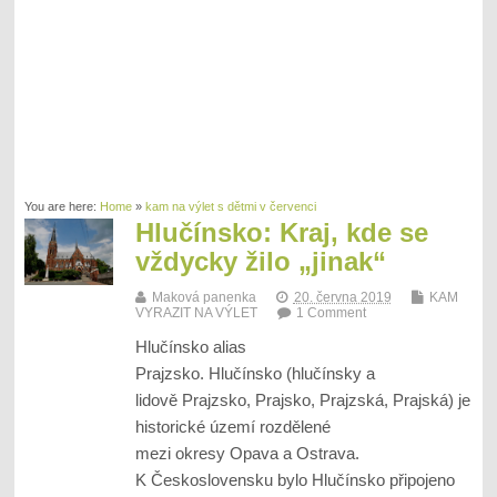
You are here:
Home
»
kam na výlet s dětmi v červenci
Hlučínsko: Kraj, kde se
vždycky žilo „jinak“
Maková panenka
20. června 2019
KAM
VYRAZIT NA VÝLET
1 Comment
Hlučínsko alias
Prajzsko. Hlučínsko (hlučínsky a
lidově Prajzsko, Prajsko, Prajzská, Prajská) je
historické území rozdělené
mezi okresy Opava a Ostrava.
K Československu bylo Hlučínsko připojeno