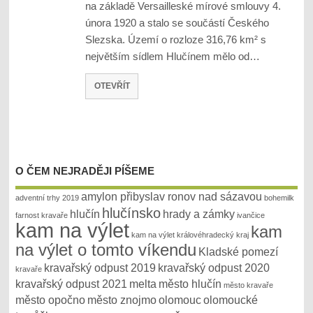
na základě Versailleské mírové smlouvy 4.
února 1920 a stalo se součástí Českého
Slezska. Území o rozloze 316,76 km² s
největším sídlem Hlučínem mělo od…
OTEVŘÍT
O ČEM NEJRADĚJI PÍŠEME
amylon přibyslav ronov nad sázavou
adventní trhy 2019
bohemilk
hlučínsko
hlučín
hrady a zámky
farnost kravaře
ivančice
kam na výlet
kam
kam na výlet královéhradecký kraj
na výlet o tomto víkendu
Kladské pomezí
kravařský odpust 2019
kravařský odpust 2020
kravaře
kravařský odpust 2021
melta
město hlučín
město kravaře
město opočno
město znojmo
olomouc
olomoucké