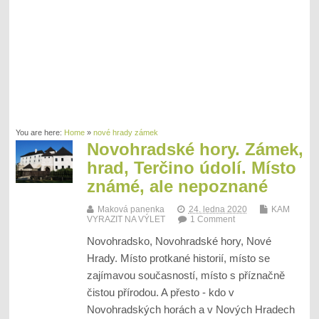
You are here:
Home
»
nové hrady zámek
Novohradské hory. Zámek,
hrad, Terčino údolí. Místo
známé, ale nepoznané
Maková panenka
24. ledna 2020
KAM
VYRAZIT NA VÝLET
1 Comment
Novohradsko, Novohradské hory, Nové
Hrady. Místo protkané historií, místo se
zajímavou současností, místo s příznačně
čistou přírodou. A přesto - kdo v
Novohradských horách a v Nových Hradech