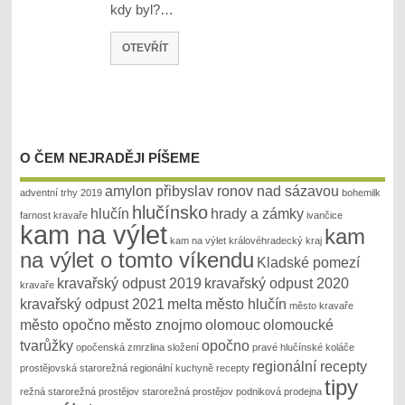
kdy byl?…
OTEVŘÍT
O ČEM NEJRADĚJI PÍŠEME
amylon přibyslav ronov nad sázavou
adventní trhy 2019
bohemilk
hlučínsko
hlučín
hrady a zámky
farnost kravaře
ivančice
kam na výlet
kam
kam na výlet královéhradecký kraj
na výlet o tomto víkendu
Kladské pomezí
kravařský odpust 2019
kravařský odpust 2020
kravaře
kravařský odpust 2021
melta
město hlučín
město kravaře
město opočno
město znojmo
olomouc
olomoucké
tvarůžky
opočno
opočenská zmrzlina složení
pravé hlučínské koláče
regionální recepty
prostějovská starorežná
regionální kuchyně recepty
tipy
režná
starorežná prostějov
starorežná prostějov podniková prodejna